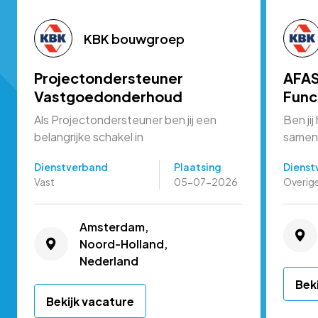
KBK bouwgroep
Projectondersteuner
AFAS
Vastgoedonderhoud
Func
Als Projectondersteuner ben jij een
Ben ji
belangrijke schakel in
samen
onderhoudsprojecten voor
ICT-te
Dienstverband
Plaatsing
Dienst
woningcorporaties.
applic
Vast
05-07-2026
Overig
Amsterdam,
Noord-Holland,
Nederland
Bek
Bekijk vacature