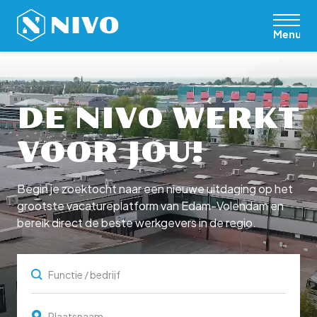
Menu
DE NIVO WERKT
VOOR JOU!
Begin je zoektocht naar een nieuwe uitdaging op het
grootste vacatureplatform van Edam-Volendam en
bereik direct de beste werkgevers in de regio.
Plaatsnaam