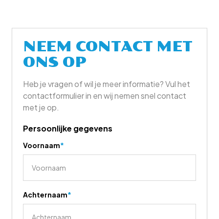
automatisch verzonden naar de verantwoordelijke
contactpersoon van de werkgever waarbij je hebt
gesolliciteerd.
NEEM CONTACT MET
ONS OP
Heb je vragen of wil je meer informatie? Vul het
contactformulier in en wij nemen snel contact
met je op.
Persoonlijke gegevens
Voornaam
*
Achternaam
*