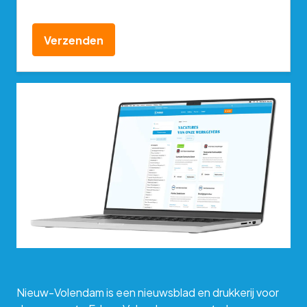
CAPTCHA
Nieuw-Volendam is een nieuwsblad en drukkerij voor