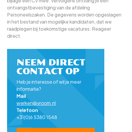
bijlage een CV mee. Vervolgens ontvang je een
ontvangstbevestiging van de afdeling
Personeelszaken. De gegevens worden opgeslagen
in het bestand van mogelijke kandidaten, dat we
raadplegen bij toekomstige vacatures. Reageer
direct.
NEEM DIRECT
CONTACT OP
Heb je interesse of wil je meer
informatie?
Mail
werken@vroom.nl
Telefoon
+31(0)6 5380 1548