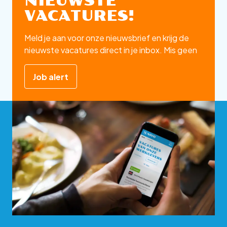
NIEUWSTE
VACATURES!
Meld je aan voor onze nieuwsbrief en krijg de
nieuwste vacatures direct in je inbox. Mis geen
enkele kans op jouw ideale baan!
Job alert