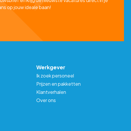
uwsbrief en krijg de nieuwste vacatures direct in je
ans op jouw ideale baan!
Werkgever
Ik zoek personeel
Prijzen en pakketten
Klantverhalen
Over ons