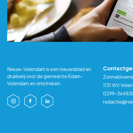
Contactge
Nieuw-Volendam is een nieuwsblad en
drukkerij voor de gemeente Edam-
Zonnebloems
Volendam en omstreken.
1131 WV Vole
0299-36483
redactie@ni