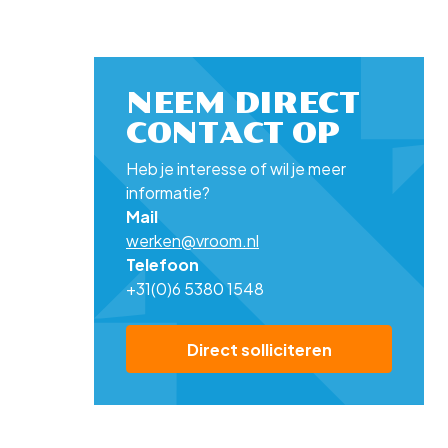
NEEM DIRECT
CONTACT OP
Heb je interesse of wil je meer
informatie?
Mail
werken@vroom.nl
Telefoon
+31(0)6 5380 1548
Direct solliciteren