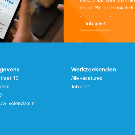
Meld je aan voor onze nie
inbox. Mis geen enkele k
Job alert
gevens
Werkzoekenden
traat 42
Alle vacatures
ndam
Job alert
0
euw-volendam.nl