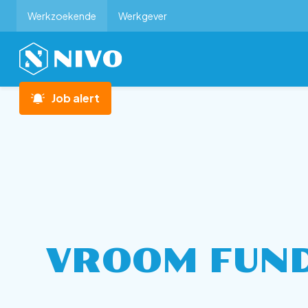
Werkzoekende
Werkgever
Job alert
VROOM FUND