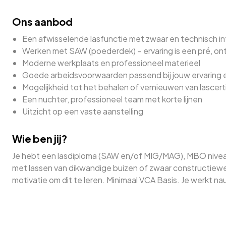
Ons aanbod
Een afwisselende lasfunctie met zwaar en technisch i
Werken met SAW (poederdek) – ervaring is een pré, ont
Moderne werkplaats en professioneel materieel
Goede arbeidsvoorwaarden passend bij jouw ervaring
Mogelijkheid tot het behalen of vernieuwen van lascert
Een nuchter, professioneel team met korte lijnen
Uitzicht op een vaste aanstelling
Wie ben jij?
Je hebt een lasdiploma (SAW en/of MIG/MAG), MBO niveau
met lassen van dikwandige buizen of zwaar constructiewer
motivatie om dit te leren. Minimaal VCA Basis. Je werkt nau