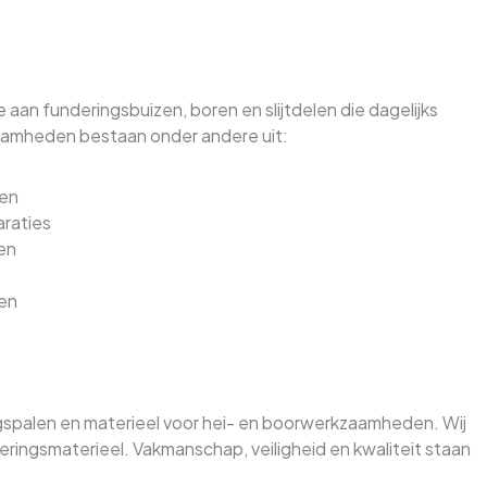
 aan funderingsbuizen, boren en slijtdelen die dagelijks
aamheden bestaan onder andere uit:
ren
araties
zen
men
ngspalen en materieel voor hei- en boorwerkzaamheden. Wij
ingsmaterieel. Vakmanschap, veiligheid en kwaliteit staan