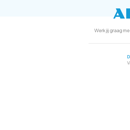
A
Werk jij graag me
D
V