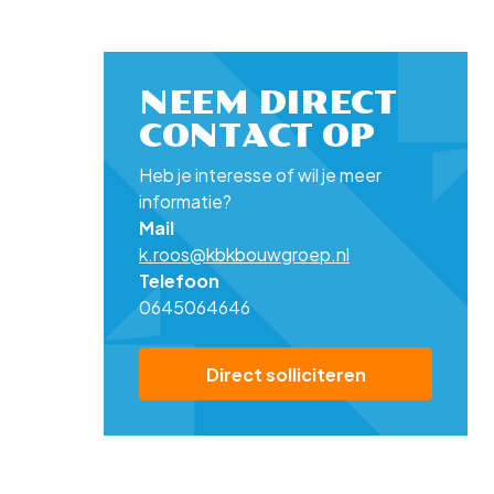
NEEM DIRECT
CONTACT OP
Heb je interesse of wil je meer
informatie?
Mail
k.roos@kbkbouwgroep.nl
Telefoon
0645064646
Direct solliciteren