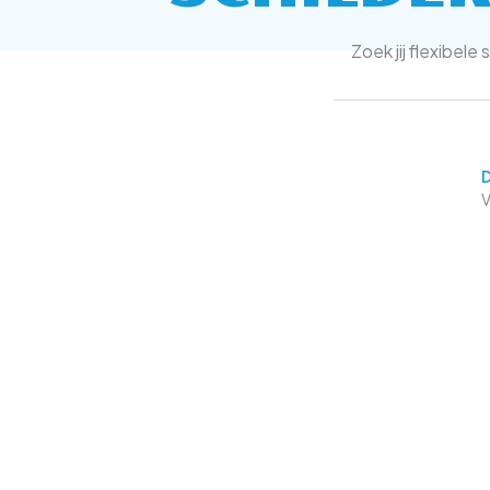
Zoek jij flexibel
D
V