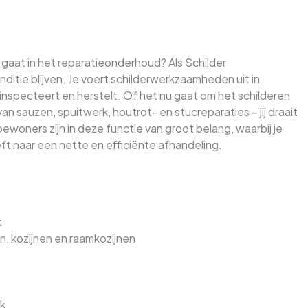
g gaat in het reparatieonderhoud? Als Schilder
ditie blijven. Je voert schilderwerkzaamheden uit in
nspecteert en herstelt. Of het nu gaat om het schilderen
an sauzen, spuitwerk, houtrot- en stucreparaties – jij draait
bewoners zijn in deze functie van groot belang, waarbij je
t naar een nette en efficiënte afhandeling.
k
n, kozijnen en raamkozijnen
rk