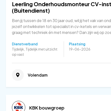
Leerling Onderhoudsmonteur CV-insta
(Buitendienst)
Ben jij tussen de 18 en 30 jaar oud, wil jij het vak van
jezelf ontwikkelen tot specialist in cv-ketels en verw
graag met techniek én met mensen? Dan zijn wij op zoe
Dienstverband
Plaatsing
Tijdelijk, Tijdelijk met uitzicht
19-06-2026
op vast
Volendam
KBK bouwgroep