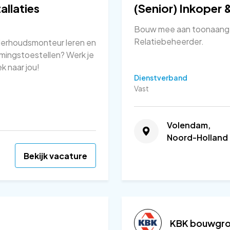
llaties
(Senior) Inkoper 
Bouw mee aan toonaange
Relatiebeheerder.
 onderhoudsmonteur leren en
armingstoestellen? Werk je
k naar jou!
Dienstverband
Vast
Volendam,
Noord-Holland
Bekijk vacature
KBK bouwgr