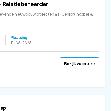
& Relatiebeheerder
vende nieuwbouwprojecten als (Senior) Inkoper &
Plaatsing
11-06-2026
Bekijk vacature
oep