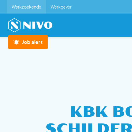
Werkzoekende
Werkgever
Job alert
KBK B
SCHILDE